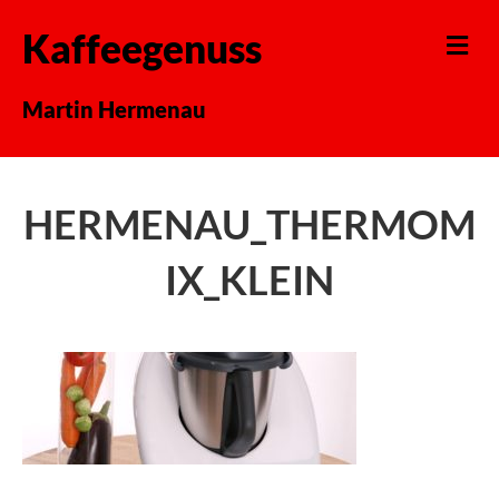
Kaffeegenuss
N
A
V
I
Martin Hermenau
G
A
T
I
O
HERMENAU_THERMOM
N
IX_KLEIN